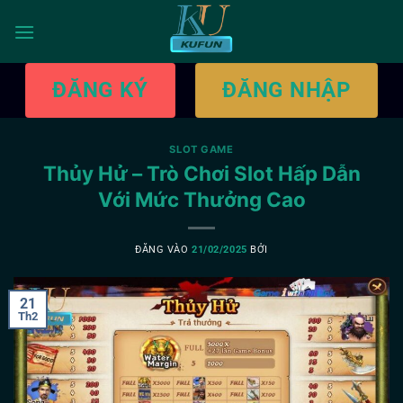
Bỏ
qua
nội
dung
ĐĂNG KÝ
ĐĂNG NHẬP
SLOT GAME
Thủy Hử – Trò Chơi Slot Hấp Dẫn
Với Mức Thưởng Cao
ĐĂNG VÀO
21/02/2025
BỞI
21
Th2