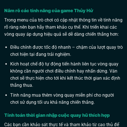
Nắm rõ các tính năng của game Thủy Hử
Trong menu của trò chơi có cập nhật thông tin về tính năng
rõ ràng nên bạn hãy tham khảo cụ thể. Khi triển khai các
vòng quay áp dụng hiệu quả sẽ dễ dàng chiến thắng hơn:
Điều chỉnh được tốc độ nhanh – chậm của lượt quay trò
chơi hiện tại đang trải nghiệm.
Kích hoạt chế độ tự động tiến hành liên tục vòng quay
không cần người chơi điều chỉnh hay nhấn dừng. Ván
chơi sẽ thực hiện cho tới khi kết thúc thời gian xác định
thắng thua.
Tính năng mua thêm vòng quay miễn phí cho người
chơi sử dụng tối ưu khả năng chiến thắng.
Tính toán thời gian nhập cuộc quay hũ thích hợp
Các bạn cần khảo sát thực tế và tham khảo từ cao thủ để