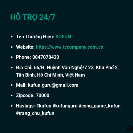
HỖ TRỢ 24/7
Tên Thương Hiệu:
KUFUN
Website:
https://www.tccompany.com.co
Phone: 0847078430
Địa Chỉ: 66/Đ. Huỳnh Văn Nghệ/7 23, Khu Phố 2,
Tân Bình, Hồ Chí Minh, Việt Nam
Mail:
kufun.guru@gmail.com
Zipcode: 70000
Hastags: #kufun #kufunguru #cong_game_kufun
#trang_chu_kufun