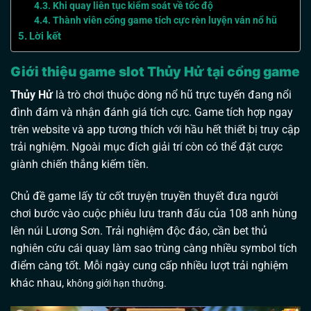
Khi quay liên tục kiểm soát về tốc độ
Thành viên cổng game tích cực rèn luyện ván nổ hũ
Lời kết
Giới thiệu game slot Thủy Hử tại cổng game
Thủy Hử
là trò chơi thuộc dòng nổ hũ trực tuyến đang nổi
đình đám và nhận đánh giá tích cực. Game tích hợp ngay
trên website và app tương thích với hầu hết thiết bị truy cập
trải nghiệm. Ngoài mục đích giải trí còn có thể đặt cược
giành chiến thắng kiếm tiền.
Chủ đề game lấy từ cốt truyện truyền thuyết đưa người
chơi bước vào cuộc phiêu lưu tranh đấu của 108 anh hùng
lên núi Lương Sơn. Trải nghiệm độc đáo, cần bet thủ
nghiên cứu cái quay làm sao trùng càng nhiều symbol tích
điểm càng tốt. Mỗi ngày cung cấp nhiều lượt trải nghiệm
khác nhau,
không giới hạn thưởng.