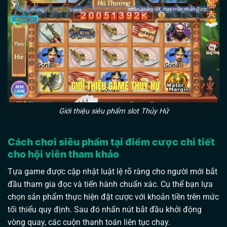
Giới thiệu siêu phẩm slot Thủy Hử
Cách chơi siêu phẩm tại điểm cược chi tiết
cho hội viên tham khảo
Tựa game được cập nhật luật lệ rõ ràng cho người mới bắt
đầu tham gia đọc và tiến hành chuẩn xác. Cụ thể bạn lựa
chọn sản phẩm thực hiện đặt cược với khoản tiền trên mức
tối thiểu quy định. Sau đó nhấn nút bắt đầu khởi động
vòng quay, các cuộn thanh toán liên tục chạy.