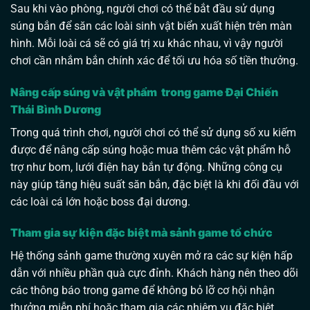
Sau khi vào phòng, người chơi có thể bắt đầu sử dụng
súng bắn để săn các loài sinh vật biển xuất hiện trên màn
hình. Mỗi loài cá sẽ có giá trị xu khác nhau, vì vậy người
chơi cần nhắm bắn chính xác để tối ưu hóa số tiền thưởng.
Nâng cấp súng và vật phẩm trong game Đại Chiến
Thái Bình Dương
Trong quá trình chơi, người chơi có thể sử dụng số xu kiếm
được để nâng cấp súng hoặc mua thêm các vật phẩm hỗ
trợ như bom, lưới điện hay bắn tự động. Những công cụ
này giúp tăng hiệu suất săn bắn, đặc biệt là khi đối đầu với
các loài cá lớn hoặc boss đại dương.
Tham gia sự kiện đặc biệt mà sảnh game tổ chức
Hệ thống sảnh game thường xuyên mở ra các sự kiện hấp
dẫn với nhiều phần quà cực đỉnh. Khách hàng nên theo dõi
các thông báo trong game để không bỏ lỡ cơ hội nhận
thưởng miễn phí hoặc tham gia các nhiệm vụ đặc biệt