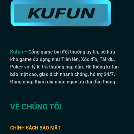
Kufun
– Cổng game bài đổi thưởng uy tín, sở hữu
kho game đa dạng như Tiến lên, Xóc đĩa, Tài xỉu,
Poker với tỷ lệ trả thưởng hấp dẫn. Hệ thống kufun
bảo mật cao, giao dịch nhanh chóng, hỗ trợ 24/7.
Đăng nhập tham gia nhận ngay ưu đãi đầu tháng.
VỀ CHÚNG TÔI
CHÍNH SÁCH BẢO MẬT