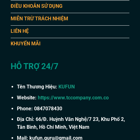
ĐIỀU KHOẢN SỬ DỤNG
MIỄN TRỪ TRÁCH NHIỆM
LIÊN HỆ
KHUYẾN MÃI
HỖ TRỢ 24/7
Tên Thương Hiệu:
KUFUN
Website:
https://www.tccompany.com.co
Phone: 0847078430
Địa Chỉ: 66/Đ. Huỳnh Văn Nghệ/7 23, Khu Phố 2,
Tân Bình, Hồ Chí Minh, Việt Nam
Mail:
kufun.guru@gmail.com