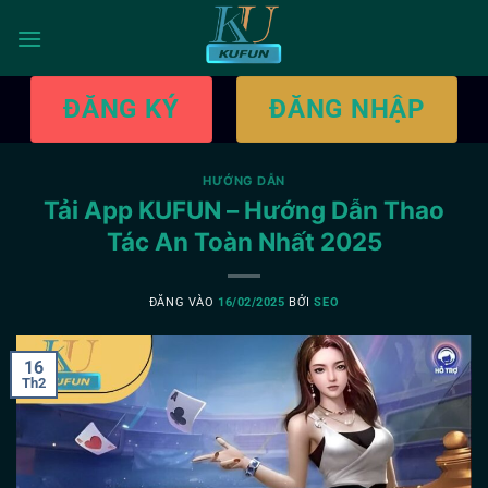
Bỏ
qua
nội
dung
ĐĂNG KÝ
ĐĂNG NHẬP
HƯỚNG DẪN
Tải App KUFUN – Hướng Dẫn Thao
Tác An Toàn Nhất 2025
ĐĂNG VÀO
16/02/2025
BỞI
SEO
16
Th2