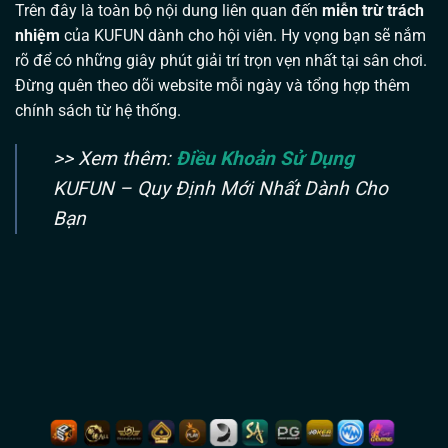
Trên đây là toàn bộ nội dung liên quan đến
miễn trừ trách
nhiệm
của KUFUN dành cho hội viên. Hy vọng bạn sẽ nắm
rõ để có những giây phút giải trí trọn vẹn nhất tại sân chơi.
Đừng quên theo dõi website mỗi ngày và tổng hợp thêm
chính sách từ hệ thống.
>> Xem thêm:
Điều Khoản Sử Dụng
KUFUN – Quy Định Mới Nhất Dành Cho
Bạn