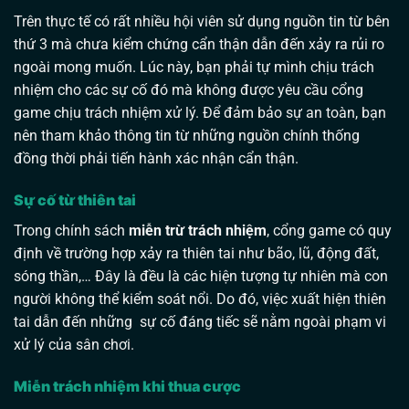
Trên thực tế có rất nhiều hội viên sử dụng nguồn tin từ bên
thứ 3 mà chưa kiểm chứng cẩn thận dẫn đến xảy ra rủi ro
ngoài mong muốn. Lúc này, bạn phải tự mình chịu trách
nhiệm cho các sự cố đó mà không được yêu cầu cổng
game chịu trách nhiệm xử lý. Để đảm bảo sự an toàn, bạn
nên tham khảo thông tin từ những nguồn chính thống
đồng thời phải tiến hành xác nhận cẩn thận.
Sự cố từ thiên tai
Trong chính sách
miễn trừ trách nhiệm
, cổng game có quy
định về trường hợp xảy ra thiên tai như bão, lũ, động đất,
sóng thần,… Đây là đều là các hiện tượng tự nhiên mà con
người không thể kiểm soát nổi. Do đó, việc xuất hiện thiên
tai dẫn đến những sự cố đáng tiếc sẽ nằm ngoài phạm vi
xử lý của sân chơi.
Miễn trách nhiệm khi thua cược