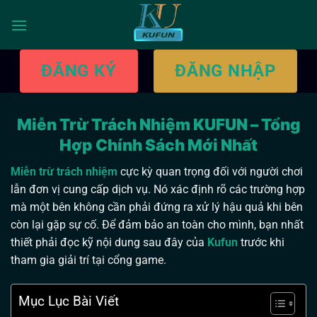
Bỏ
qua
nội
dung
ĐĂNG KÝ
ĐĂNG NHẬP
Miễn Trừ Trách Nhiệm KUFUN – Tổng
Hợp Chính Sách Mới Nhất
Miễn trừ trách nhiệm
cực kỳ quan trọng đối với người chơi
lẫn đơn vị cung cấp dịch vụ. Nó xác định rõ các trường hợp
mà một bên không cần phải đứng ra xử lý hậu quả khi bên
còn lại gặp sự cố. Để đảm bảo an toàn cho mình, bạn nhất
thiết phải đọc kỹ nội dung sau đây của
Kufun
trước khi
tham gia giải trí tại cổng game.
Mục Lục Bài Viết