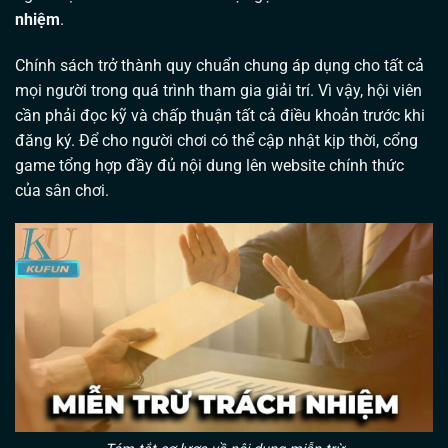
nhiệm
.
Chính sách trở thành quy chuẩn chung áp dụng cho tất cả
mọi người trong quá trình tham gia giải trí. Vì vậy, hội viên
cần phải đọc kỹ và chấp thuận tất cả điều khoản trước khi
đăng ký. Để cho người chơi có thể cập nhật kịp thời, cổng
game tổng hợp đầy đủ nội dung lên website chính thức
của sân chơi.