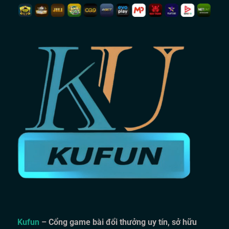
Kufun
– Cổng game bài đổi thưởng uy tín, sở hữu