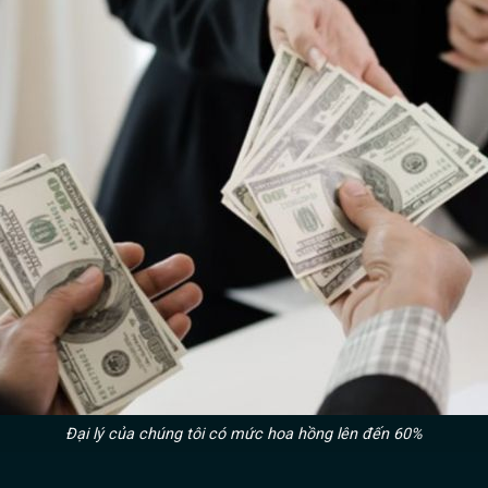
Đại lý của chúng tôi có mức hoa hồng lên đến 60%