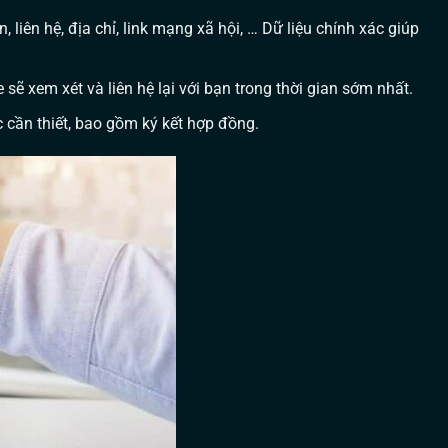
liên hệ, địa chỉ, link mạng xã hội, … Dữ liệu chính xác giúp
sẽ xem xét và liên hệ lại với bạn trong thời gian sớm nhất.
c cần thiết, bao gồm ký kết hợp đồng.