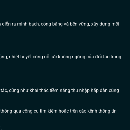
h diễn ra minh bạch, công bằng và bền vững, xây dựng mối
ộng, nhiệt huyết cùng nỗ lực không ngừng của đối tác trong
 tác, cũng như khai thác tiềm năng thu nhập hấp dẫn cùng
y thông qua công cụ tìm kiếm hoặc trên các kênh thông tin
.