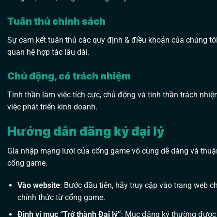
Tuân thủ chính sách
Sự cam kết tuân thủ các quy định & điều khoản của chúng tô
quan hệ hợp tác lâu dài.
Chủ động, có trách nhiệm
Tinh thần làm việc tích cực, chủ động và tinh thần trách nh
việc phát triển kinh doanh.
Hướng dẫn đăng ký đại lý
Gia nhập mạng lưới của cổng game vô cùng dễ dàng và thuận t
cổng game.
Vào website
: Bước đầu tiên, hãy truy cập vào trang web c
chính thức từ cổng game.
Định vị mục “Trở thành Đại lý”
: Mục đăng ký thường được 