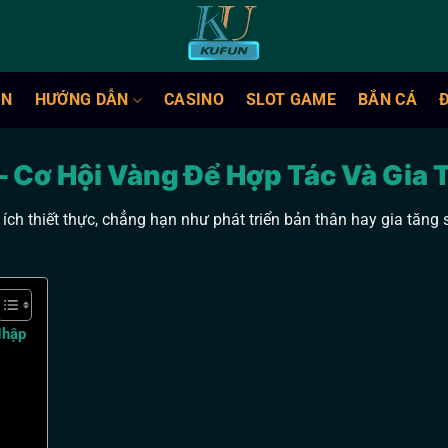
UN
HƯỚNG DẪN
CASINO
SLOT GAME
BẮN CÁ
Đ
– Cơ Hội Vàng Để Hợp Tác Và Gia
i ích thiết thực, chẳng hạn như phát triển bản thân hay gia tă
Nhập