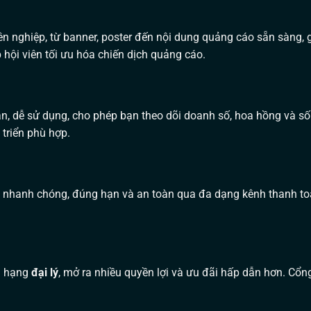
nghiệp, từ banner, poster đến nội dung quảng cáo sẵn sàng, g
 hội viên tối ưu hóa chiến dịch quảng cáo.
, dễ sử dụng, cho phép bạn theo dõi doanh số, hoa hồng và số l
 triển phù hợp.
nhanh chóng, đúng hạn và an toàn qua đa dạng kênh thanh toán
g hạng
đại lý
, mở ra nhiều quyền lợi và ưu đãi hấp dẫn hơn. Cổn