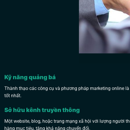
Kỹ năng quảng bá
Thành thạo các công cụ và phương pháp marketing online là yế
tốt nhất.
Sở hữu kênh truyền thông
Một website, blog, hoặc trang mạng xã hội với lượng người th
hàng mục tiêu, tăng khả năng chuyển đổi.