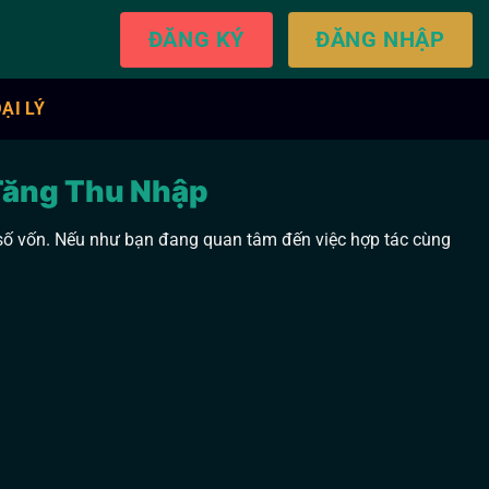
ĐĂNG KÝ
ĐĂNG NHẬP
ẠI LÝ
 Tăng Thu Nhập
ng số vốn. Nếu như bạn đang quan tâm đến việc hợp tác cùng