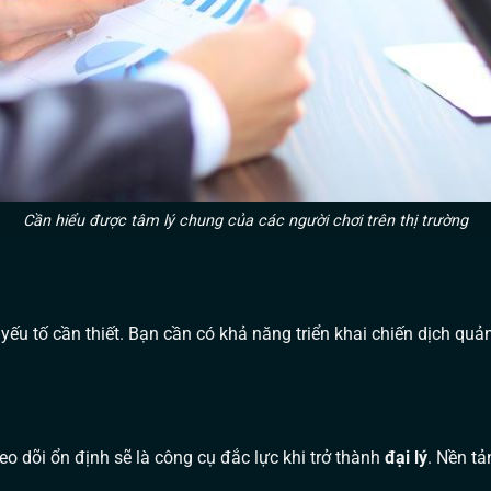
Cần hiểu được tâm lý chung của các người chơi trên thị trường
u tố cần thiết. Bạn cần có khả năng triển khai chiến dịch quảng
eo dõi ổn định sẽ là công cụ đắc lực khi trở thành
đại lý
. Nền tả