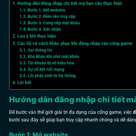
Hướng dẫn đăng nhập chi tiết mà bạn cần thực hiện
Bước 1: Mở website
Bước 2: Điền tên truy cập
Bước 3: Cung cấp mật khẩu
Bước 4: Xác nhận
Lưu ý khi thực hiện
Các lỗi và cách khắc phục khi đăng nhập vào cổng game
Sai thông tin
Khó khăn khi nhớ mật khẩu
Tài khoản bị vô hiệu hóa
Sự cố kết nối mạng
Lỗi phát sinh từ hệ thống
Lời kết
Hướng dẫn đăng nhập chi tiết m
Để bước vào thế giới giải trí đa dạng của cổng game, việc
đ
bước sau đây sẽ giúp bạn truy cập nhanh chóng và dễ dàn
Bước 1: Mở website