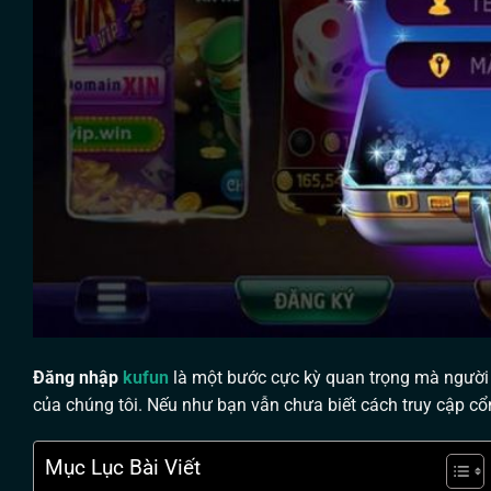
Đăng nhập
kufun
là một bước cực kỳ quan trọng mà người ch
của chúng tôi. Nếu như bạn vẫn chưa biết cách truy cập cổ
Mục Lục Bài Viết