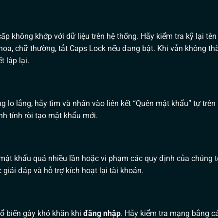
ấp không khớp với dữ liệu trên hệ thống. Hãy kiểm tra kỹ lại tê
hoa, chữ thường, tắt Caps Lock nếu đang bật. Khi vẫn không th
 lập lại.
 lo lắng, hãy tìm và nhấn vào liên kết “Quên mật khẩu” tự trên
h tính ròi tạo mật khẩu mới.
mật khẩu quá nhiều lần hoặc vi phạm các quy định của chúng tô
ải đáp và hỗ trợ kích hoạt lại tài khoản.
hổ biến gây khó khăn khi
đăng nhập
. Hãy kiểm tra mạng bằng cá