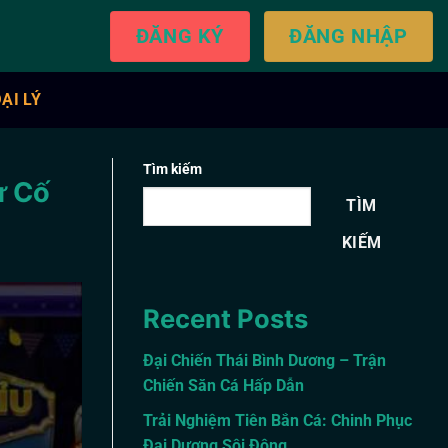
ĐĂNG KÝ
ĐĂNG NHẬP
ẠI LÝ
Tìm kiếm
ự Cố
TÌM
KIẾM
Recent Posts
Đại Chiến Thái Bình Dương – Trận
Chiến Săn Cá Hấp Dẫn
Trải Nghiệm Tiên Bắn Cá: Chinh Phục
Đại Dương Sôi Động