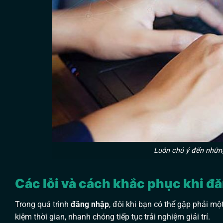
Luôn chú ý đến những
Các lỗi và cách khắc phục khi 
Trong quá trình
đăng nhập
, đôi khi bạn có thể gặp phải một
kiệm thời gian, nhanh chóng tiếp tục trải nghiệm giải trí.