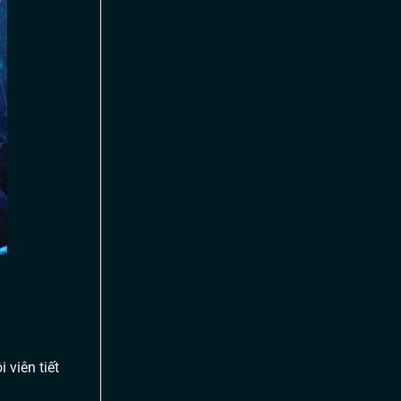
 viên tiết