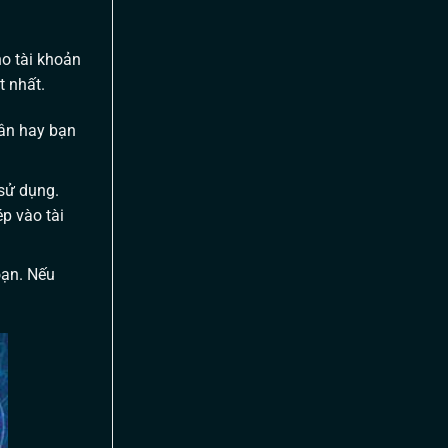
o tài khoản
t nhất.
hân hay bạn
 sử dụng.
p vào tài
oạn. Nếu