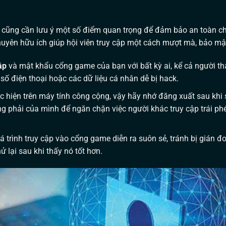
 cũng cần lưu ý một số điểm quan trọng để đảm bảo an toàn ch
khuyên hữu ích giúp hội viên truy cập một cách mượt mà, bảo mậ
ập
và mật khẩu cổng game của bạn với bất kỳ ai, kể cả người t
số điện thoại hoặc các dữ liệu cá nhân dễ bị hack.
c hiện trên máy tính công cộng, vậy hãy nhớ đăng xuất sau khi
ng phải của mình để ngăn chặn việc người khác truy cập trái phé
quá trình truy cập vào cổng game diễn ra suôn sẻ, tránh bị gián đ
ử lại sau khi thấy nó tốt hơn.