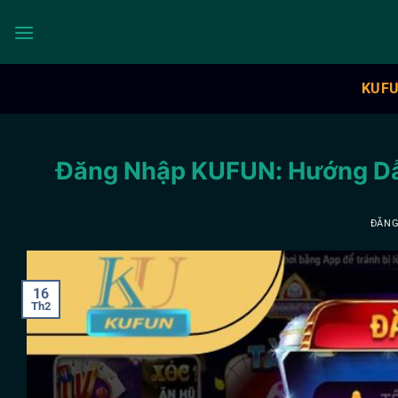
Bỏ
qua
nội
dung
KUF
Đăng Nhập KUFUN: Hướng Dẫn
ĐĂN
16
Th2