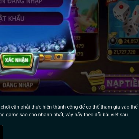
ơi cần phải thực hiện thành công để có thể tham gia vào thế gi
ng game sao cho nhanh nhất, vậy hãy theo dõi bài viết sau.