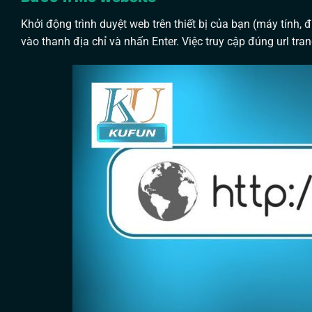
Khởi động trình duyệt web trên thiết bị của bạn (máy tính,
vào thanh địa chỉ và nhấn Enter. Việc truy cập đúng url tra