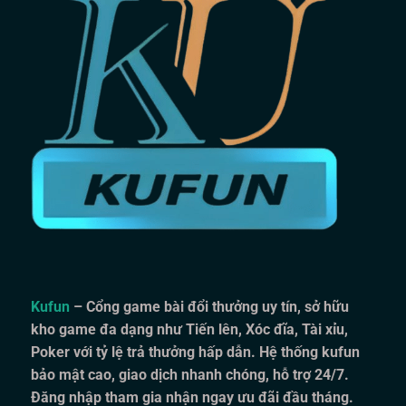
Kufun
– Cổng game bài đổi thưởng uy tín, sở hữu
kho game đa dạng như Tiến lên, Xóc đĩa, Tài xỉu,
Poker với tỷ lệ trả thưởng hấp dẫn. Hệ thống kufun
bảo mật cao, giao dịch nhanh chóng, hỗ trợ 24/7.
Đăng nhập tham gia nhận ngay ưu đãi đầu tháng.