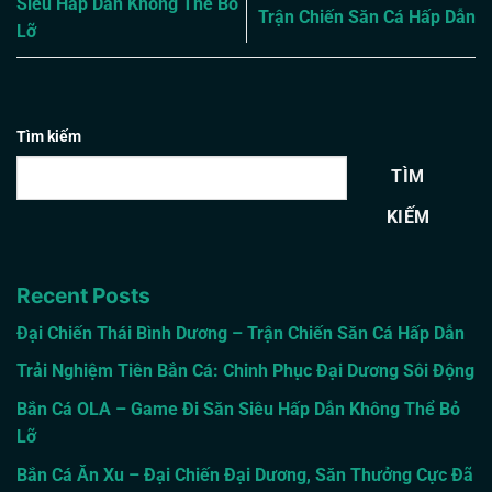
Siêu Hấp Dẫn Không Thể Bỏ
Trận Chiến Săn Cá Hấp Dẫn
Lỡ
Tìm kiếm
TÌM
KIẾM
Recent Posts
Đại Chiến Thái Bình Dương – Trận Chiến Săn Cá Hấp Dẫn
Trải Nghiệm Tiên Bắn Cá: Chinh Phục Đại Dương Sôi Động
Bắn Cá OLA – Game Đi Săn Siêu Hấp Dẫn Không Thể Bỏ
Lỡ
Bắn Cá Ăn Xu – Đại Chiến Đại Dương, Săn Thưởng Cực Đã