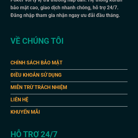
bảo mật cao, giao dịch nhanh chóng, hỗ trợ 24/7.
Đăng nhập tham gia nhận ngay ưu đãi đầu tháng.
VỀ CHÚNG TÔI
CHÍNH SÁCH BẢO MẬT
ĐIỀU KHOẢN SỬ DỤNG
MIỄN TRỪ TRÁCH NHIỆM
LIÊN HỆ
KHUYẾN MÃI
HỖ TRỢ 24/7