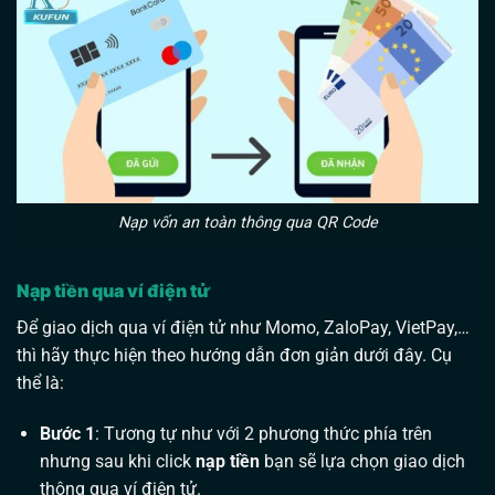
Nạp vốn an toàn thông qua QR Code
Nạp tiền qua ví điện tử
Để giao dịch qua ví điện tử như Momo, ZaloPay, VietPay,…
thì hãy thực hiện theo hướng dẫn đơn giản dưới đây. Cụ
thể là:
Bước 1
: Tương tự như với 2 phương thức phía trên
nhưng sau khi click
nạp tiền
bạn sẽ lựa chọn giao dịch
thông qua ví điện tử.