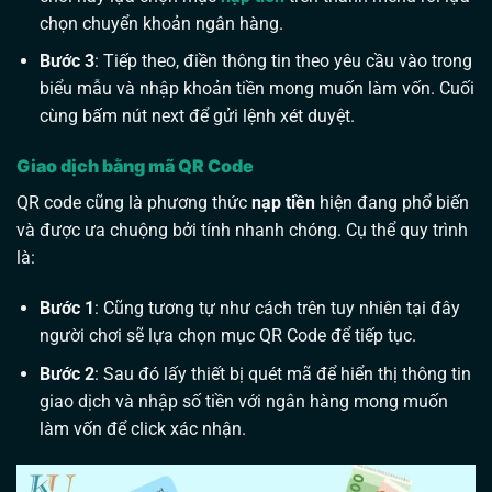
chọn chuyển khoản ngân hàng.
Bước 3
: Tiếp theo, điền thông tin theo yêu cầu vào trong
biểu mẫu và nhập khoản tiền mong muốn làm vốn. Cuối
cùng bấm nút next để gửi lệnh xét duyệt.
Giao dịch bằng mã QR Code
QR code cũng là phương thức
nạp tiền
hiện đang phổ biến
và được ưa chuộng bởi tính nhanh chóng. Cụ thể quy trình
là:
Bước 1
: Cũng tương tự như cách trên tuy nhiên tại đây
người chơi sẽ lựa chọn mục QR Code để tiếp tục.
Bước 2
: Sau đó lấy thiết bị quét mã để hiển thị thông tin
giao dịch và nhập số tiền với ngân hàng mong muốn
làm vốn để click xác nhận.