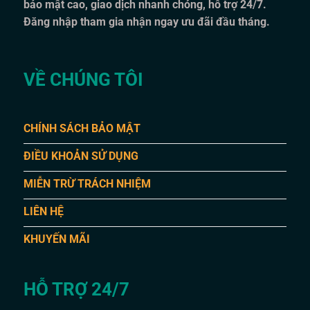
bảo mật cao, giao dịch nhanh chóng, hỗ trợ 24/7.
Đăng nhập tham gia nhận ngay ưu đãi đầu tháng.
VỀ CHÚNG TÔI
CHÍNH SÁCH BẢO MẬT
ĐIỀU KHOẢN SỬ DỤNG
MIỄN TRỪ TRÁCH NHIỆM
LIÊN HỆ
KHUYẾN MÃI
HỖ TRỢ 24/7