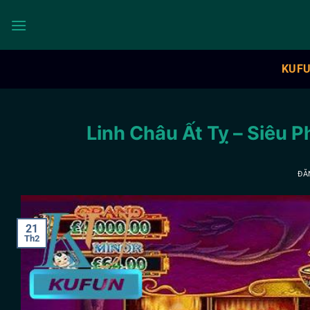
Bỏ
qua
nội
dung
KUF
Linh Châu Ất Tỵ – Siêu 
ĐĂ
21
Th2