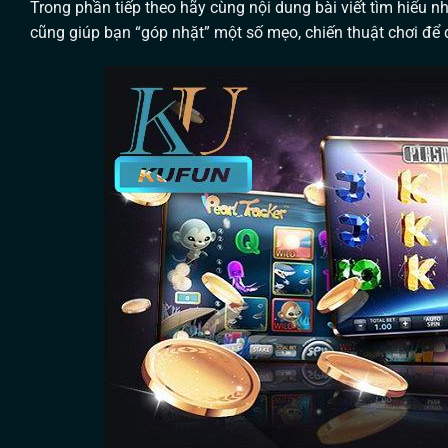
Trong phần tiếp theo hãy cùng nội dung bài viết tìm hiểu
cũng giúp bạn “góp nhặt” một số mẹo, chiến thuật chơi để 