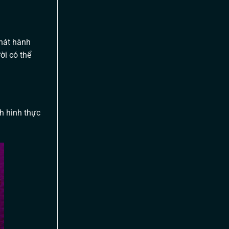
phát hành
ời có thể
h hình thực