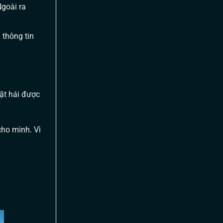
Ngoài ra
 thông tin
gặt hái được
cho mình. Vì